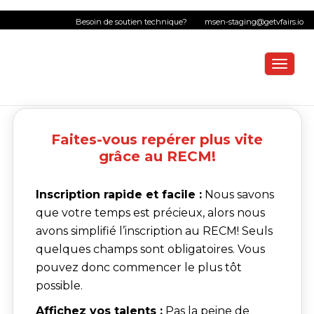
Besoin de soutien technique?
msen-staging@getvfairs.io
Toggl
Faites-vous repérer plus vite
grâce au RECM!
Inscription rapide et facile :
Nous savons
que votre temps est précieux, alors nous
avons simplifié l’inscription au RECM! Seuls
quelques champs sont obligatoires. Vous
pouvez donc commencer le plus tôt
possible.
Affichez vos talents :
Pas la peine de